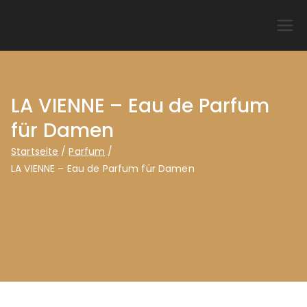
Zum
Inhalt
DuftzwillinG – Beflügelt
springen
Deine Sinne!
LA VIENNE – Eau de Parfum
für Damen
Startseite
Parfum
LA VIENNE – Eau de Parfum für Damen