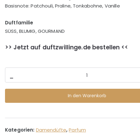
Basisnote: Patchouli, Praline, Tonkabohne, Vanille
Duftfamilie
SÜSS, BLUMIG, GOURMAND
>> Jetzt auf duftzwillinge.de bestellen <<
LA
-
VIENNE
–
In den Warenkorb
Eau
de
Parfum
für
Kategorien:
Damendüfte
,
Parfum
Damen
Menge