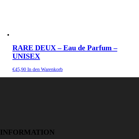
RARE DEUX – Eau de Parfum –
UNISEX
€
45,90
In den Warenkorb
INFORMATION