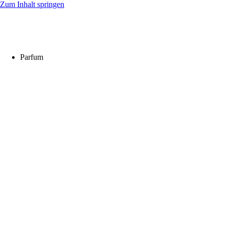
Zum Inhalt springen
DuftzwillinG – Beflügelt Deine Sinne!
Parfum